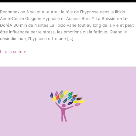
Reconnexion à soi et à l’autre : le rôle de l’hypnose dans la libido
Anne-Cécile Guiguen Hypnose et Access Bars ® La Boissière-du-
DoréA 30 min de Nantes La libido varie tout au long de la vie et peut
être influencée par le stress, les émotions ou la fatigue. Quand le
désir diminue, l’hypnose offre une […]
Lire la suite »