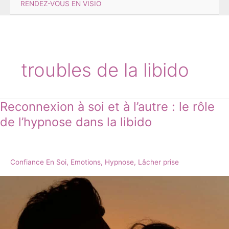
RENDEZ-VOUS EN VISIO
troubles de la libido
Reconnexion à soi et à l’autre : le rôle
Reconnexion
à
de l’hypnose dans la libido
soi
et
à
l’autre
Confiance En Soi
,
Emotions
,
Hypnose
,
Lâcher prise
:
le
rôle
de
l’hypnose
dans