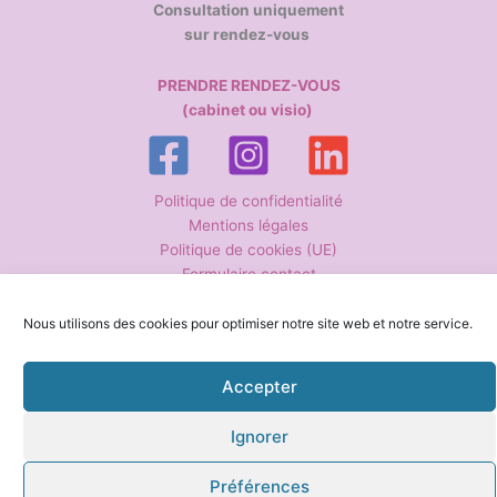
Consultation uniquement
sur rendez-vous
PRENDRE RENDEZ-VOUS
(cabinet ou visio)
Politique de confidentialité
Mentions légales
Politique de cookies (UE)
Formulaire contact
Nous utilisons des cookies pour optimiser notre site web et notre service.
Copyright © 2026 Anne-Cécile Guiguen – Hypnothérapeute La
Boissière-du-Doré | Conception-rédaction www.stephanie-petit.fr
Accepter
Ignorer
Préférences