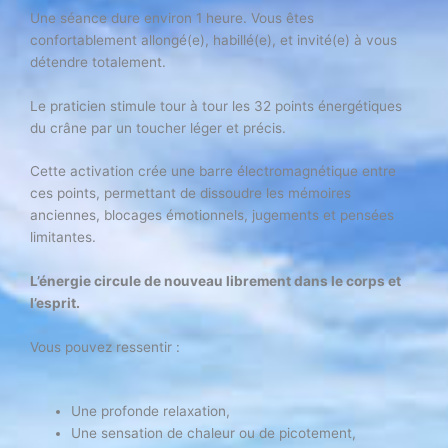
Une séance dure environ 1 heure. Vous êtes
confortablement allongé(e), habillé(e), et invité(e) à vous
détendre totalement.
Le praticien stimule tour à tour les 32 points énergétiques
du crâne par un toucher léger et précis.
Cette activation crée une barre électromagnétique entre
ces points, permettant de dissoudre les mémoires
anciennes, blocages émotionnels, jugements et pensées
limitantes.
L’énergie circule de nouveau librement dans le corps et
l’esprit.
Vous pouvez ressentir :
Une profonde relaxation,
Une sensation de chaleur ou de picotement,