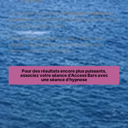
changement
Access Bars® agit comme un
nettoyage énergétique en
profondeur
, permettant d’effacer les programmes limitants
et de retrouver la joie de vivre.
Pour les femmes enceintes, la séance est tout à fait
adaptée : elle agit également sur le bébé, favorisant
détente et bien-être pour les deux.
Pour des résultats encore plus puissants,
associez votre séance d'Access Bars avec
une séance d'hypnose
Access Bars La Boissière-du-Doré, Vallet, Le Loroux-Bottereau, Clisson et Divatte-sur-Loire permet un apaisement du mental et de reprendre le copntrôle de son mental.