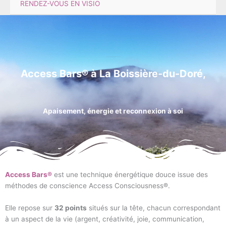
RENDEZ-VOUS EN VISIO
access bars La Boissière-du-Doré et alentours
Access Bars® à La Boissière-du-Doré,
Apaisement, énergie et reconnexion à soi
Access Bars®
est une technique énergétique douce issue des
méthodes de conscience Access Consciousness®.
Elle repose sur
32 points
situés sur la tête, chacun correspondant
à un aspect de la vie (argent, créativité, joie, communication,