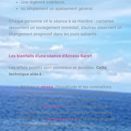
Une légèreté intérieure,
ou simplement un apaisement général.
Chaque personne vit la séance à sa manière : certaines
ressentent un soulagement immédiat, d’autres observent un
changement progressif dans les jours suivants.
Les bienfaits d’une séance d’Access Bars®
Les effets positifs sont nombreux et durables.
Cette
technique aide à :
Réduire le
stress
, l’inquiétude et les ruminations
Améliorer le sommeil et favoriser un repos profond
Retrouver vitalité et énergie au quotidien
Soulager le
burn out
et les tensions physiques
Apaiser les douleurs émotionnelles et corporelles
Renforcer la
confiance en soi
et la clarté mentale
Favoriser le lâcher-prise et l’ouverture au