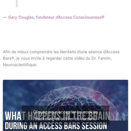
—
Gary Douglas, fondateur d’Access Consciousness®
access bars La Boissière-du-Doré et alentours Valet, Le Loroux-
Bottereau, Clisson et Divatte-sur-Loire
Afin de mieux comprendre les bienfaits d’une séance d’Access
Bars®, je vous invite à regarder cette vidéo du Dr. Fannin,
Neuroscientifique.
Cliquez pour accepter les cookies
marketing et activer ce contenu