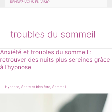
RENDEZ-VOUS EN VISIO
troubles du sommeil
Anxiété et troubles du sommeil :
Anxiété
et
retrouver des nuits plus sereines grâce
troubles
à l’hypnose
du
sommeil
:
retrouver
Hypnose
,
Santé et bien être
,
Sommeil
des
nuits
plus
sereines
grâce