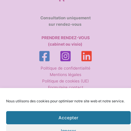
Consultation uniquement
sur rendez-vous
PRENDRE RENDEZ-VOUS
(cabinet ou visio)
Politique de confidentialité
Mentions légales
Politique de cookies (UE)
Formulaire contact
Nous utilisons des cookies pour optimiser notre site web et notre service.
Copyright © 2026 Anne-Cécile Guiguen – Hypnothérapeute La
Boissière-du-Doré | Conception-rédaction www.stephanie-petit.fr
Accepter
Ignorer