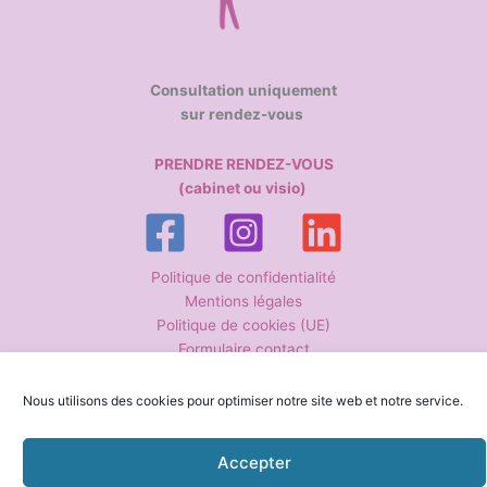
Consultation uniquement
sur rendez-vous
PRENDRE RENDEZ-VOUS
(cabinet ou visio)
Politique de confidentialité
Mentions légales
Politique de cookies (UE)
Formulaire contact
Nous utilisons des cookies pour optimiser notre site web et notre service.
Copyright © 2026 Anne-Cécile Guiguen – Hypnothérapeute La
Boissière-du-Doré | Conception-rédaction www.stephanie-petit.fr
Accepter