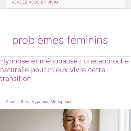
RENDEZ-VOUS EN VISIO
problèmes féminins
Hypnose et ménopause : une approche
Hypnose
et
naturelle pour mieux vivre cette
ménopause
transition
:
une
approche
naturelle
Access Bars
,
Hypnose
,
Ménopause
pour
mieux
vivre
cette
transition