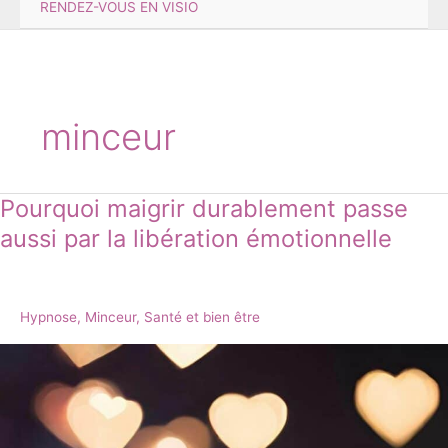
RENDEZ-VOUS EN VISIO
minceur
Pourquoi maigrir durablement passe
Pourquoi
maigrir
aussi par la libération émotionnelle
durablement
passe
aussi
par
Hypnose
,
Minceur
,
Santé et bien être
la
libération
émotionnelle