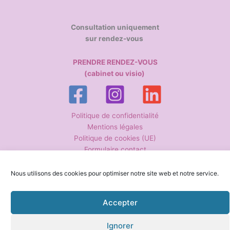
Consultation uniquement
sur rendez-vous
PRENDRE RENDEZ-VOUS
(cabinet ou visio)
Politique de confidentialité
Mentions légales
Politique de cookies (UE)
Formulaire contact
Nous utilisons des cookies pour optimiser notre site web et notre service.
Copyright © 2026 Anne-Cécile Guiguen – Hypnothérapeute La
Boissière-du-Doré | Conception-rédaction www.stephanie-petit.fr
Accepter
Ignorer