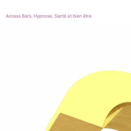
près
de
Access Bars
,
Hypnose
,
Santé et bien être
Vallet
et
alentours,
tout
ce
que
vous
avez
voulu
savoir