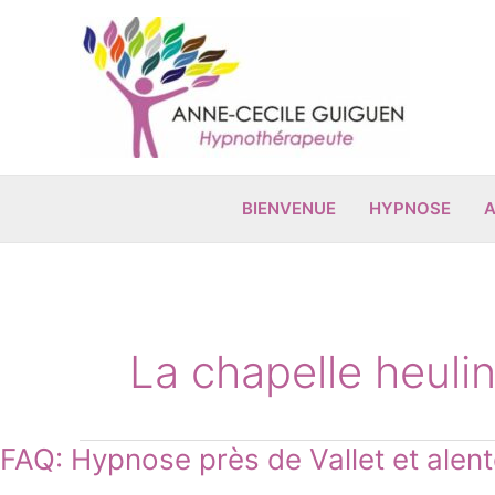
Aller
au
contenu
BIENVENUE
HYPNOSE
A
La chapelle heuli
FAQ:
FAQ: Hypnose près de Vallet et alent
Hypnose