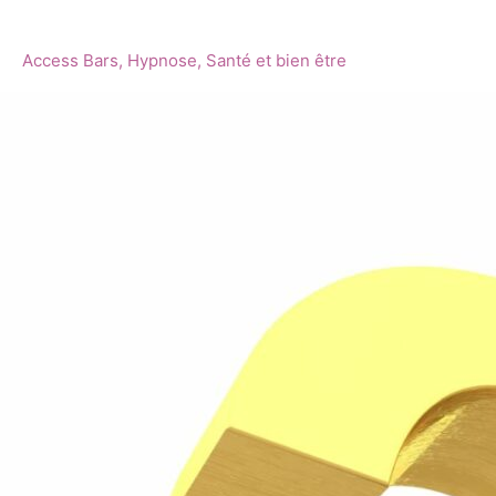
près
de
Access Bars
,
Hypnose
,
Santé et bien être
Vallet
et
alentours,
tout
ce
que
vous
avez
voulu
savoir