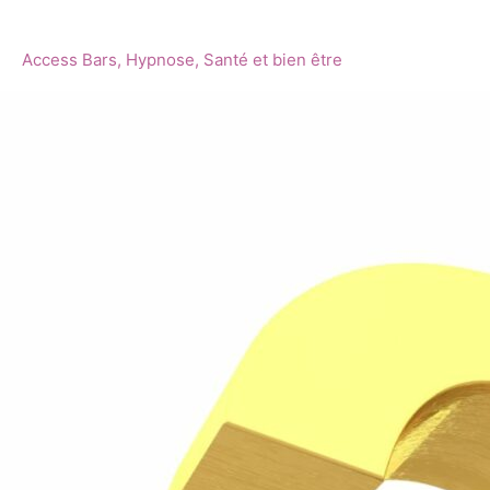
près
de
Access Bars
,
Hypnose
,
Santé et bien être
Vallet
et
alentours,
tout
ce
que
vous
avez
voulu
savoir