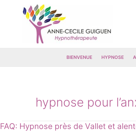
Aller
au
contenu
BIENVENUE
HYPNOSE
A
hypnose pour l’an
FAQ:
FAQ: Hypnose près de Vallet et alent
Hypnose