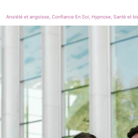
regard
des
Anxiété et angoisse
,
Confiance En Soi
,
Hypnose
,
Santé et bi
autres
:
comment
retrouver
confiance
en
soi
grâce
à
l’hypnose
?