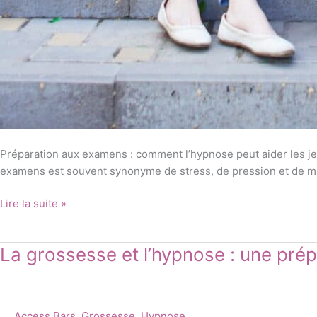
Préparation aux examens : comment l’hypnose peut aider les 
examens est souvent synonyme de stress, de pression et de manq
Lire la suite »
La
La grossesse et l’hypnose : une pré
grossesse
et
l’hypnose
Access Bars
,
Grossesse
,
Hypnose