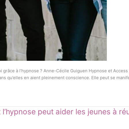
oi grâce à l’hypnose ? Anne-Cécile Guiguen Hypnose et Access
 qu’elles en aient pleinement conscience. Elle peut se manifes
’hypnose peut aider les jeunes à réu