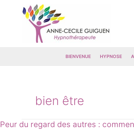
Aller
au
contenu
BIENVENUE
HYPNOSE
A
bien être
Peur
Peur du regard des autres : comment
du